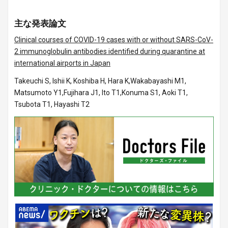
主な発表論文
Clinical courses of COVID-19 cases with or without SARS-CoV-
2 immunoglobulin antibodies identified during quarantine at
international airports in Japan
Takeuchi S, Ishii K, Koshiba H, Hara K,Wakabayashi M1,
Matsumoto Y1,Fujihara J1, Ito T1,Konuma S1, Aoki T1,
Tsubota T1, Hayashi T2