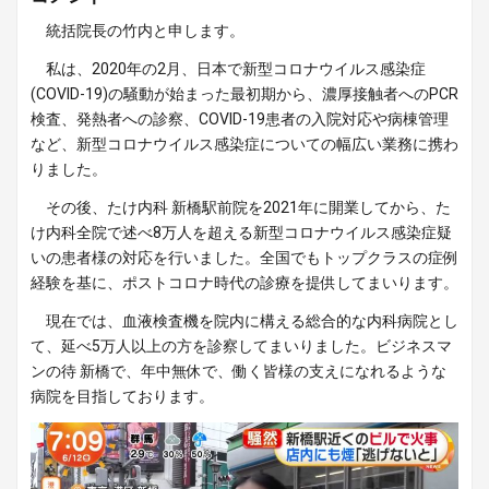
統括院長の竹内と申します。
私は、2020年の2月、日本で新型コロナウイルス感染症
(COVID-19)の騒動が始まった最初期から、濃厚接触者へのPCR
検査、発熱者への診察、COVID-19患者の入院対応や病棟管理
など、新型コロナウイルス感染症についての幅広い業務に携わ
りました。
その後、たけ内科 新橋駅前院を2021年に開業してから、た
け内科全院で述べ8万人を超える新型コロナウイルス感染症疑
いの患者様の対応を行いました。全国でもトップクラスの症例
経験を基に、ポストコロナ時代の診療を提供してまいります。
現在では、血液検査機を院内に構える総合的な内科病院とし
て、延べ5万人以上の方を診察してまいりました。ビジネスマ
ンの待 新橋で、年中無休で、働く皆様の支えになれるような
病院を目指しております。