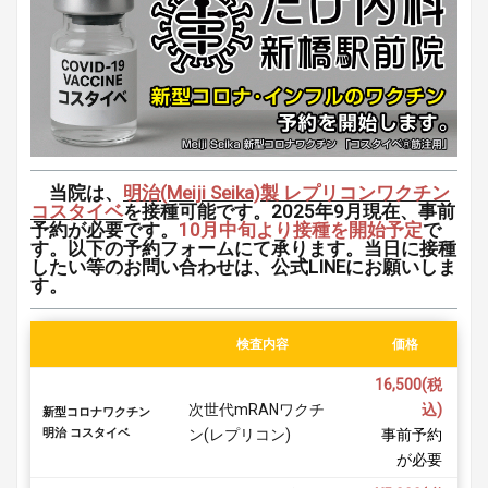
当院は、
明治(Meiji Seika)製 レプリコンワクチン
コスタイベ
を接種可能です。
2025年9月現在、事前
予約が必要です。
10月中旬より接種を開始予定
で
す。以下の予約フォームにて承ります。当日に接種
したい等のお問い合わせは、公式LINEにお願いしま
す。
検査内容
価格
16,500(税
次世代mRANワクチ
込)
新型コロナワクチン
明治 コスタイベ
ン(レプリコン)
事前予約
が必要