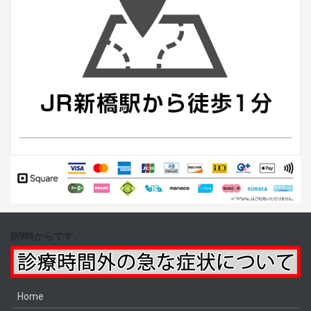
08
Home