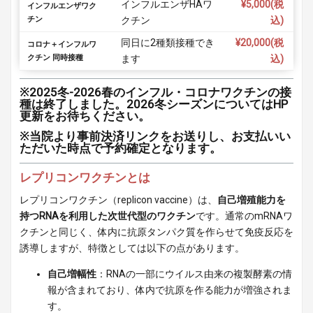
インフルエンザHAワ
¥5,000(税
インフルエンザワク
チン
クチン
込)
同日に2種類接種でき
¥20,000(税
コロナ＋インフルワ
クチン 同時接種
ます
込)
※2025冬-2026春のインフル・コロナワクチンの接
種は終了しました。2026冬シーズンについてはHP
更新をお待ちください。
※当院より事前決済リンクをお送りし、お支払いい
ただいた時点で予約確定となります。
レプリコンワクチンとは
レプリコンワクチン（replicon vaccine）は、
自己増殖能力を
持つRNAを利用した次世代型のワクチン
です。通常のmRNAワ
クチンと同じく、体内に抗原タンパク質を作らせて免疫反応を
誘導しますが、特徴としては以下の点があります。
自己増幅性
：RNAの一部にウイルス由来の複製酵素の情
報が含まれており、体内で抗原を作る能力が増強されま
す。